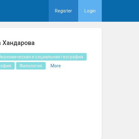
Register
Login
а Хандарова
Экономическая и социальная география
софия
Филология
More