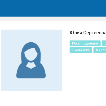
Юлия Сергеевн
Юриспруденция
Экономика
Фило